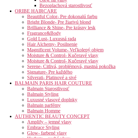
Bezoplachová starostlivosť
ORIBE HAIRCARE
Beautiful Color- Pre dokonalú farbu
Bright Blonde- Pre žiarivú blond
Brilliance & Shine- Pre krásny lesk
Fragrance&Body
Gold Lust- Luxusná rada
Hair Alchemy- Posilnenie
Magnificent Volume- Veľkolepý objem
Moisture & Control- Kučeravé vlasy
Moisture & Control- Kučeravé vlasy
Serene- Citlivá, problémová, mastná pokožka
Signature- Pre každého
Silverati- Platinové a sivé
BALMAIN PARIS HAIR COUTURE
Balmain Starostlivosť
Balmain Styling
Luxusné vlasové doplnky
Balmain parfémy
Balmain Homme
AUTHENTIC BEAUTY CONCEPT
Amplify – jemné vlasy
Embrace Styling
Glow- farbené vlasy