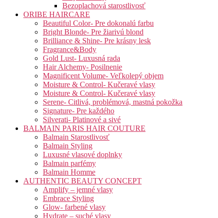
Bezoplachová starostlivosť
ORIBE HAIRCARE
Beautiful Color- Pre dokonalú farbu
Bright Blonde- Pre žiarivú blond
Brilliance & Shine- Pre krásny lesk
Fragrance&Body
Gold Lust- Luxusná rada
Hair Alchemy- Posilnenie
Magnificent Volume- Veľkolepý objem
Moisture & Control- Kučeravé vlasy
Moisture & Control- Kučeravé vlasy
Serene- Citlivá, problémová, mastná pokožka
Signature- Pre každého
Silverati- Platinové a sivé
BALMAIN PARIS HAIR COUTURE
Balmain Starostlivosť
Balmain Styling
Luxusné vlasové doplnky
Balmain parfémy
Balmain Homme
AUTHENTIC BEAUTY CONCEPT
Amplify – jemné vlasy
Embrace Styling
Glow- farbené vlasy
Hydrate – suché vlasy