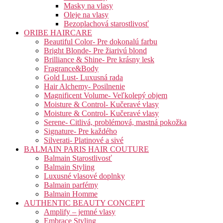
Masky na vlasy
Oleje na vlasy
Bezoplachová starostlivosť
ORIBE HAIRCARE
Beautiful Color- Pre dokonalú farbu
Bright Blonde- Pre žiarivú blond
Brilliance & Shine- Pre krásny lesk
Fragrance&Body
Gold Lust- Luxusná rada
Hair Alchemy- Posilnenie
Magnificent Volume- Veľkolepý objem
Moisture & Control- Kučeravé vlasy
Moisture & Control- Kučeravé vlasy
Serene- Citlivá, problémová, mastná pokožka
Signature- Pre každého
Silverati- Platinové a sivé
BALMAIN PARIS HAIR COUTURE
Balmain Starostlivosť
Balmain Styling
Luxusné vlasové doplnky
Balmain parfémy
Balmain Homme
AUTHENTIC BEAUTY CONCEPT
Amplify – jemné vlasy
Embrace Styling