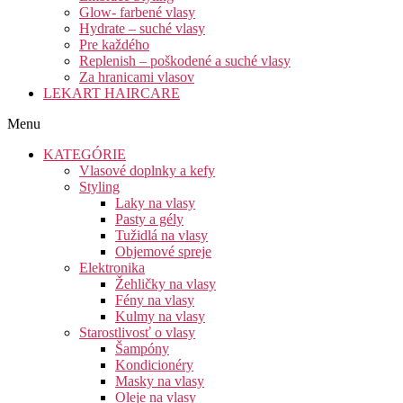
Glow- farbené vlasy
Hydrate – suché vlasy
Pre každého
Replenish – poškodené a suché vlasy
Za hranicami vlasov
LEKART HAIRCARE
Menu
KATEGÓRIE
Vlasové doplnky a kefy
Styling
Laky na vlasy
Pasty a gély
Tužidlá na vlasy
Objemové spreje
Elektronika
Žehličky na vlasy
Fény na vlasy
Kulmy na vlasy
Starostlivosť o vlasy
Šampóny
Kondicionéry
Masky na vlasy
Oleje na vlasy