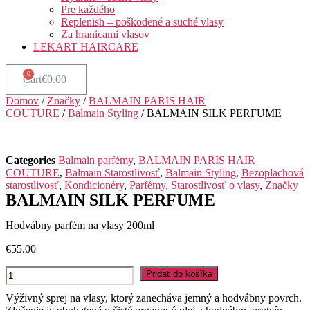
Pre každého
Replenish – poškodené a suché vlasy
Za hranicami vlasov
LEKART HAIRCARE
Cart
€
0.00
Domov
/
Značky
/
BALMAIN PARIS HAIR
COUTURE
/
Balmain Styling
/ BALMAIN SILK PERFUME
Categories
Balmain parfémy
,
BALMAIN PARIS HAIR
COUTURE
,
Balmain Starostlivosť
,
Balmain Styling
,
Bezoplachová
starostlivosť
,
Kondicionéry
,
Parfémy
,
Starostlivosť o vlasy
,
Značky
BALMAIN SILK PERFUME
Hodvábny parfém na vlasy 200ml
€
55.00
množstvo
Pridať do košíka
BALMAIN
SILK
Výživný sprej na vlasy, ktorý zanecháva jemný a hodvábny povrch.
PERFUME