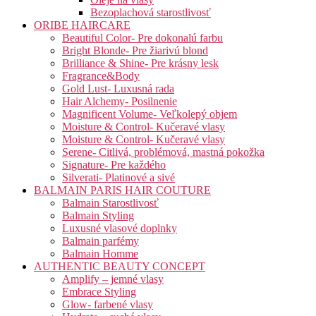
Bezoplachová starostlivosť
ORIBE HAIRCARE
Beautiful Color- Pre dokonalú farbu
Bright Blonde- Pre žiarivú blond
Brilliance & Shine- Pre krásny lesk
Fragrance&Body
Gold Lust- Luxusná rada
Hair Alchemy- Posilnenie
Magnificent Volume- Veľkolepý objem
Moisture & Control- Kučeravé vlasy
Moisture & Control- Kučeravé vlasy
Serene- Citlivá, problémová, mastná pokožka
Signature- Pre každého
Silverati- Platinové a sivé
BALMAIN PARIS HAIR COUTURE
Balmain Starostlivosť
Balmain Styling
Luxusné vlasové doplnky
Balmain parfémy
Balmain Homme
AUTHENTIC BEAUTY CONCEPT
Amplify – jemné vlasy
Embrace Styling
Glow- farbené vlasy