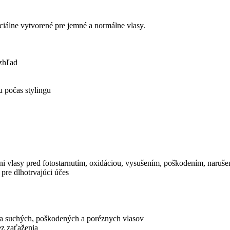
eciálne vytvorené pre jemné a normálne vlasy.
vzhľad
 počas stylingu
ni vlasy pred fotostarnutím, oxidáciou, vysušením, poškodením, naruše
pre dlhotrvajúci účes
a suchých, poškodených a poréznych vlasov
ez zaťaženia