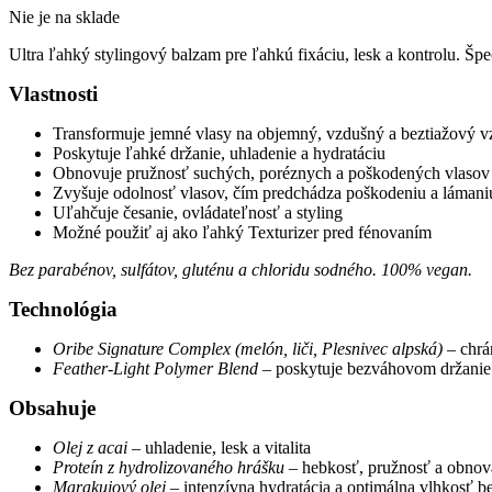
Nie je na sklade
Ultra ľahký stylingový balzam pre ľahkú fixáciu, lesk a kontrolu. Šp
Vlastnosti
Transformuje jemné vlasy na objemný, vzdušný a beztiažový 
Poskytuje ľahké držanie, uhladenie a hydratáciu
Obnovuje pružnosť suchých, poréznych a poškodených vlasov
Zvyšuje odolnosť vlasov, čím predchádza poškodeniu a lámaniu
Uľahčuje česanie, ovládateľnosť a styling
Možné použiť aj ako ľahký Texturizer pred fénovaním
Bez parabénov, sulfátov, gluténu a chloridu sodného. 100% vegan.
Technológia
Oribe Signature Complex (melón, liči, Plesnivec alpská)
– chrá
Feather-Light Polymer Blend
– poskytuje bezváhovom držanie 
Obsahuje
Olej z acai
– uhladenie, lesk a vitalita
Proteín z hydrolizovaného hrášku
– hebkosť, pružnosť a obnov
Marakujový olej
– intenzívna hydratácia a optimálna vlhkosť b