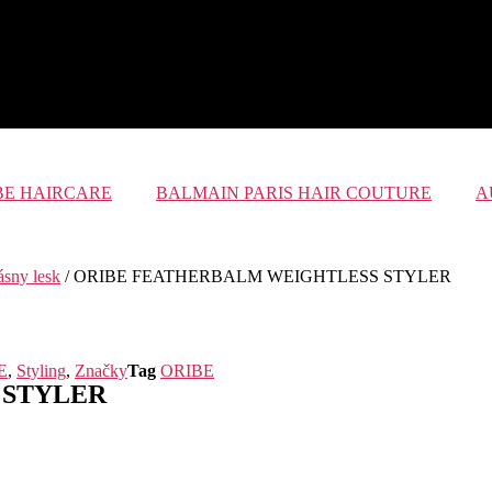
BE HAIRCARE
BALMAIN PARIS HAIR COUTURE
A
ásny lesk
/ ORIBE FEATHERBALM WEIGHTLESS STYLER
E
,
Styling
,
Značky
Tag
ORIBE
 STYLER