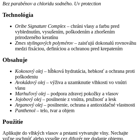
Bez parabénov a chloridu sodného. Uv protection
Technológia
Oribe Signature Complex
– chráni vlasy a farbu pred
vyblednutím, vysušením, poškodením a zhoršením
prirodzeného keratínu
Zmes stylingových polymérov
– zaisťujú dokonalú rovnováhu
medzi fixáciou, definíciou a ochranou pred krepatením
Obsahuje
Kokosový olej
– hĺbková hydratácia, hebkosť a ochrana proti
poškodeniu
Avokádový olej
– výživa a uzamknutie vlhkosti vo vnútri
vlasu
Marhuľový olej
– podpora zdravej pokožky a vlasov
Jojobový olej
– posilnenie z vnútra, pružnosť a lesk
Arganový olej
– posilnenie, ochrana a antioxidačné vlastnosti
Panthenol
– telo, tvar a objem
Použitie
Aplikujte do vlhkých vlasov a prstami vytvarujte vlny. Nechajte
voľne uschnúť alebo vysušte cez difuzér pre dodanie objemu.