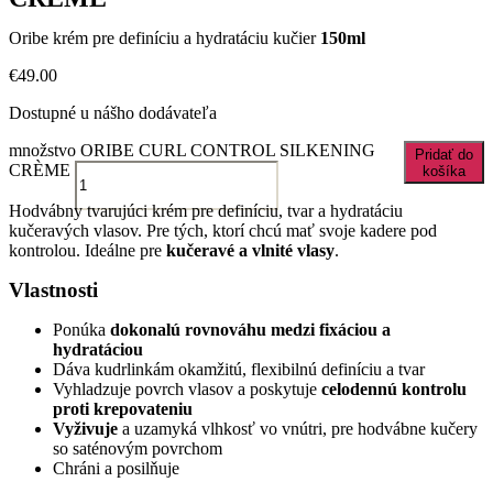
Oribe krém pre definíciu a hydratáciu kučier
150ml
€
49.00
Dostupné u nášho dodávateľa
množstvo ORIBE CURL CONTROL SILKENING
Pridať do
CRÈME
košíka
Hodvábny tvarujúci krém pre definíciu, tvar a hydratáciu
kučeravých vlasov. Pre tých, ktorí chcú mať svoje kadere pod
kontrolou. Ideálne pre
kučeravé a vlnité vlasy
.
Vlastnosti
Ponúka
dokonalú rovnováhu medzi fixáciou a
hydratáciou
Dáva kudrlinkám okamžitú, flexibilnú definíciu a tvar
Vyhladzuje povrch vlasov a poskytuje
celodennú kontrolu
proti krepovateniu
Vyživuje
a uzamyká vlhkosť vo vnútri, pre hodvábne kučery
so saténovým povrchom
Chráni a posilňuje