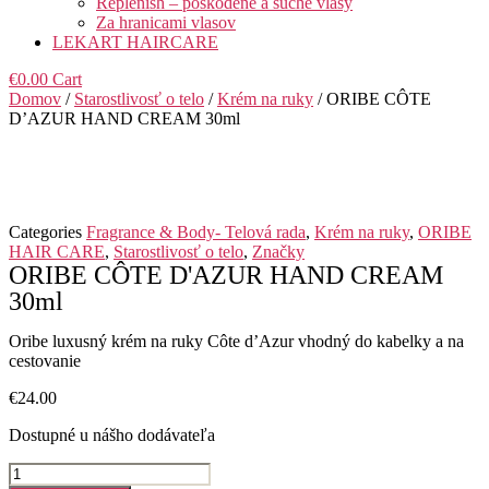
Replenish – poškodené a suché vlasy
Za hranicami vlasov
LEKART HAIRCARE
€
0.00
Cart
Domov
/
Starostlivosť o telo
/
Krém na ruky
/ ORIBE CÔTE
D’AZUR HAND CREAM 30ml
Categories
Fragrance & Body- Telová rada
,
Krém na ruky
,
ORIBE
HAIR CARE
,
Starostlivosť o telo
,
Značky
ORIBE CÔTE D'AZUR HAND CREAM
30ml
Oribe luxusný krém na ruky Côte d’Azur vhodný do kabelky a na
cestovanie
€
24.00
Dostupné u nášho dodávateľa
množstvo