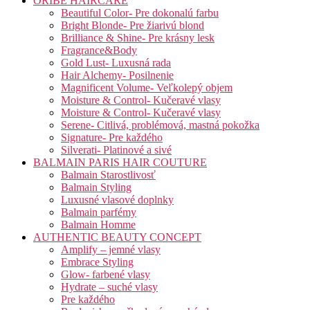
ORIBE HAIRCARE
Beautiful Color- Pre dokonalú farbu
Bright Blonde- Pre žiarivú blond
Brilliance & Shine- Pre krásny lesk
Fragrance&Body
Gold Lust- Luxusná rada
Hair Alchemy- Posilnenie
Magnificent Volume- Veľkolepý objem
Moisture & Control- Kučeravé vlasy
Moisture & Control- Kučeravé vlasy
Serene- Citlivá, problémová, mastná pokožka
Signature- Pre každého
Silverati- Platinové a sivé
BALMAIN PARIS HAIR COUTURE
Balmain Starostlivosť
Balmain Styling
Luxusné vlasové doplnky
Balmain parfémy
Balmain Homme
AUTHENTIC BEAUTY CONCEPT
Amplify – jemné vlasy
Embrace Styling
Glow- farbené vlasy
Hydrate – suché vlasy
Pre každého