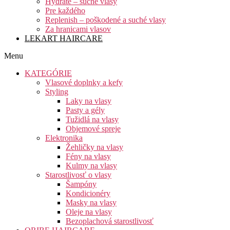
Hydrate – suché vlasy
Pre každého
Replenish – poškodené a suché vlasy
Za hranicami vlasov
LEKART HAIRCARE
Menu
KATEGÓRIE
Vlasové doplnky a kefy
Styling
Laky na vlasy
Pasty a gély
Tužidlá na vlasy
Objemové spreje
Elektronika
Žehličky na vlasy
Fény na vlasy
Kulmy na vlasy
Starostlivosť o vlasy
Šampóny
Kondicionéry
Masky na vlasy
Oleje na vlasy
Bezoplachová starostlivosť