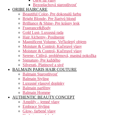
Oleje na vlasy
Bezoplachová starostlivosť
ORIBE HAIRCARE
Beautiful Color- Pre dokonalú farbu
Bright Blonde- Pre žiarivú blond
Brilliance & Shine- Pre krásny lesk
Fragrance&Body
Gold Lust- Luxusná rada
Hair Alchemy- Posilnenie
Magnificent Volume- Veľkolepý objem
Moisture & Control- Kučeravé vlasy
Moisture & Control- Kučeravé vlasy
Serene- Citlivá, problémová, mastná pokožka
Signature- Pre každého
Silverati- Platinové a sivé
BALMAIN PARIS HAIR COUTURE
Balmain Starostlivosť
Balmain Styling
Luxusné vlasové doplnky
Balmain parfémy
Balmain Homme
AUTHENTIC BEAUTY CONCEPT
Amplify – jemné vlasy
Embrace Styling
Glow- farbené vlasy