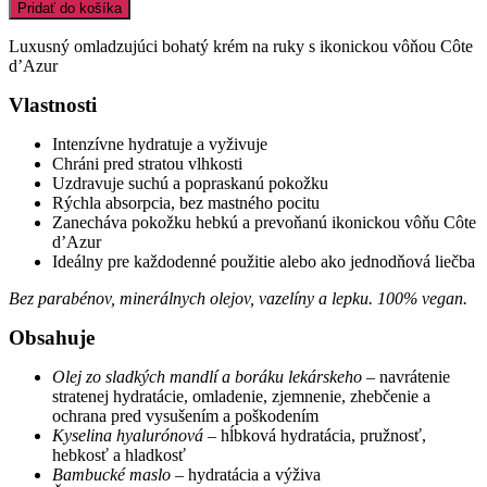
ORIBE
Pridať do košíka
CÔTE
D'AZUR
Luxusný omladzujúci bohatý krém na ruky s ikonickou vôňou Côte
HAND
d’Azur
CREAM
30ml
Vlastnosti
Intenzívne hydratuje a vyživuje
Chráni pred stratou vlhkosti
Uzdravuje suchú a popraskanú pokožku
Rýchla absorpcia, bez mastného pocitu
Zanecháva pokožku hebkú a prevoňanú ikonickou vôňu Côte
d’Azur
Ideálny pre každodenné použitie alebo ako jednodňová liečba
Bez parabénov, minerálnych olejov, vazelíny a lepku. 100% vegan.
Obsahuje
Olej zo sladkých mandlí a boráku lekárskeho
– navrátenie
stratenej hydratácie, omladenie, zjemnenie, zhebčenie a
ochrana pred vysušením a poškodením
Kyselina hyalurónová
– hĺbková hydratácia, pružnosť,
hebkosť a hladkosť
Bambucké maslo
– hydratácia a výživa