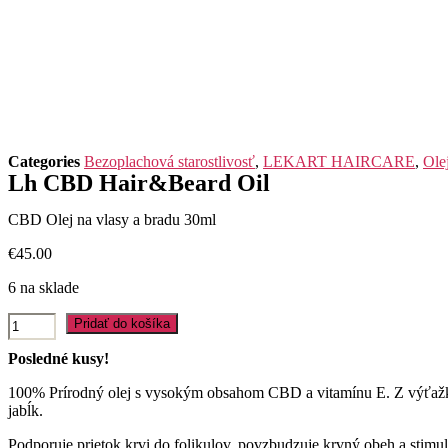
Categories
Bezoplachová starostlivosť
,
LEKART HAIRCARE
,
Ole
Lh CBD Hair&Beard Oil
CBD Olej na vlasy a bradu 30ml
€
45.00
6 na sklade
množstvo
Pridať do košíka
Lh
CBD
Posledné kusy!
Hair&Beard
Oil
100% Prírodný olej s vysokým obsahom CBD a vitamínu E. Z výťažkam
jabĺk.
Podporuje prietok krvi do folikulov, povzbudzuje krvný obeh a stimulu