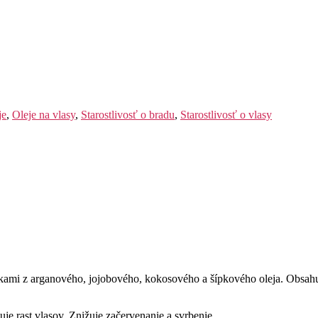
je
,
Oleje na vlasy
,
Starostlivosť o bradu
,
Starostlivosť o vlasy
i z arganového, jojobového, kokosového a šípkového oleja. Obsahuje 
je rast vlasov. Znižuje začervenanie a svrbenie.