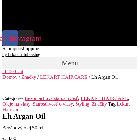
+421 948 313 126
acebook
Instagram
Shampooshopping
by Lekart hairdressing
Menu
€
0.00
Cart
Domov
/
Značky
/
LEKART HAIRCARE
/ Lh Argan Oil
Categories
Bezoplachová starostlivosť
,
LEKART HAIRCARE
,
Oleje na vlasy
,
Starostlivosť o vlasy
,
Styling
,
Značky
Tag
Lekart
Haircare
Lh Argan Oil
Argánový olej 50 ml
€
38.00