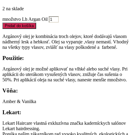
2 na sklade
množstvo Lh Argan Oil
Pridať do košíka
Argánový olej je kombinácia troch olejov, ktoré dodávajú vlasom
nádherný lesk a hebkosť. Olej sa vyparuje ,vlasy nemastí. Vhodný
na všetky typy vlasov, zvlášť na vlasy poškodené a farbené.
Použitie:
Argánový olej je možné aplikovať na vlhké alebo suché vlasy. Pri
aplikácii do uterákom vysušených vlasov, znižuje čas sušenia o
50%. Pri aplikácií oleja na suché vlasy, naneste menšie množstvo.
Vôňa:
Amber & Vanilka
Lekart:
Lekart Haircare vlastná exkluzívna značka kaderníckych salónov
Lekart hairdressing.
Ponúka našim zákazníkom rad vysoko kvalitných, ekologických a