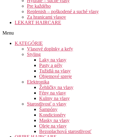
Hydrate – suché vlasy
Pre každého
Replenish – poškodené a suché vlasy
Za hranicami vlasov
LEKART HAIRCARE
Menu
KATEGÓRIE
Vlasové doplnky a kefy
Styling
Laky na vlasy
Pasty a gély
Tužidlá na vlasy
Objemové spreje
Elektronika
Žehličky na vlasy
Fény na vlasy
Kulmy na vlasy
Starostlivosť o vlasy
Šampóny
Kondicionéry
Masky na vlasy
Oleje na vlasy
Bezoplachová starostlivosť
ORIBE HAIRCARE