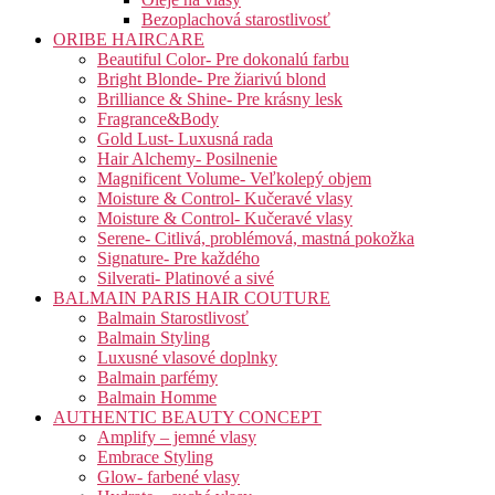
Bezoplachová starostlivosť
ORIBE HAIRCARE
Beautiful Color- Pre dokonalú farbu
Bright Blonde- Pre žiarivú blond
Brilliance & Shine- Pre krásny lesk
Fragrance&Body
Gold Lust- Luxusná rada
Hair Alchemy- Posilnenie
Magnificent Volume- Veľkolepý objem
Moisture & Control- Kučeravé vlasy
Moisture & Control- Kučeravé vlasy
Serene- Citlivá, problémová, mastná pokožka
Signature- Pre každého
Silverati- Platinové a sivé
BALMAIN PARIS HAIR COUTURE
Balmain Starostlivosť
Balmain Styling
Luxusné vlasové doplnky
Balmain parfémy
Balmain Homme
AUTHENTIC BEAUTY CONCEPT
Amplify – jemné vlasy
Embrace Styling
Glow- farbené vlasy