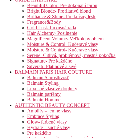
Beautiful Color- Pre dokonalú farbu
Bright Blonde- Pre žiarivú blond
Brilliance & Shine- Pre krásny lesk
Fragrance&Body
Gold Lust- Luxusná rada
Hair Alchemy- Posilnenie
Magnificent Volume- Veľkolepý objem
Moisture & Control- Kučeravé vlasy
Moisture & Control- Kučeravé vlasy
Serene- Citlivá, problémová, mastná pokožka
Signature- Pre každého
Silverati- Platinové a sivé
BALMAIN PARIS HAIR COUTURE
Balmain Starostlivosť
Balmain Styling
Luxusné vlasové doplnky
Balmain parfémy
Balmain Homme
AUTHENTIC BEAUTY CONCEPT
Amplify – jemné vlasy
Embrace Styling
Glow- farbené vlasy
Hydrate – suché vlasy
Pre každého