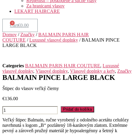
Replenish – poškodené a suché vlasy
Za hranicami vlasov
LEKART HAIRCARE
Cart
€
0.00
Domov
/
Značky
/
BALMAIN PARIS HAIR
COUTURE
/
Luxusné vlasové doplnky
/ BALMAIN PINCE
LARGE BLACK
Categories
BALMAIN PARIS HAIR COUTURE
,
Luxusné
vlasové doplnky
,
Vlasové doplnky
,
Vlasové doplnky a kefy
,
Značky
BALMAIN PINCE LARGE BLACK
Štipec do vlasov veľký čierny
€
136.00
množstvo
Pridať do košíka
BALMAIN
PINCE
Veľký štipec Balmain, ručne vyrobený z odolného acetátu celulózy
LARGE
navrhnutá s logom „B“ pozlátený 18-karátovým zlatom
.
Extrémne
BLACK
pevný a zároveň pružný materiál je hypoalergénny a šetrný k